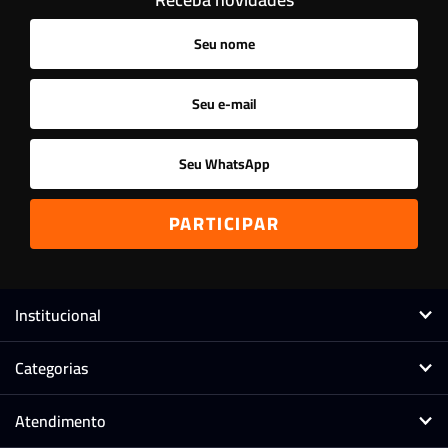
Ordenar
A - Z
Z - A
Menor Preço
Maior Preço
Mais Vendidos
Mais Acessados
Novidades
Mais Relevantes
Marcas
Institucional
Categorias
Atendimento