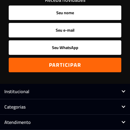
Ordenar
A - Z
Z - A
Menor Preço
Maior Preço
Mais Vendidos
Mais Acessados
Novidades
Mais Relevantes
Marcas
Institucional
Categorias
Atendimento