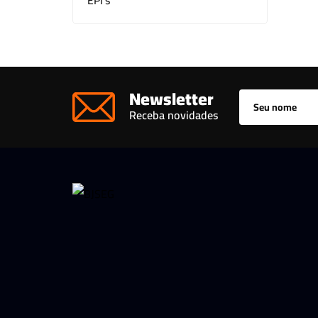
EPI's
Kit CFTV
Motor para Portão
Outros
Newsletter
Receba novidades