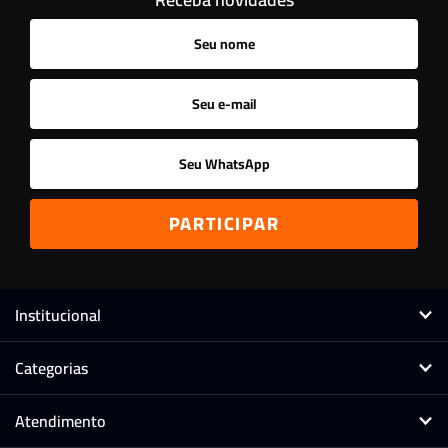
Ordenar
A - Z
Z - A
Menor Preço
Maior Preço
Mais Vendidos
Mais Acessados
Novidades
Mais Relevantes
Marcas
Institucional
Categorias
Atendimento